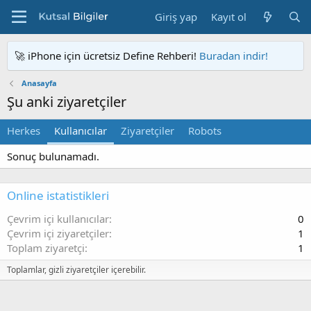
Giriş yap
Kayıt ol
🚀 iPhone için ücretsiz Define Rehberi!
Buradan indir!
Anasayfa
Şu anki ziyaretçiler
Herkes
Kullanıcılar
Ziyaretçiler
Robots
Sonuç bulunamadı.
Online istatistikleri
Çevrim içi kullanıcılar
0
Çevrim içi ziyaretçiler
1
Toplam ziyaretçi
1
Toplamlar, gizli ziyaretçiler içerebilir.