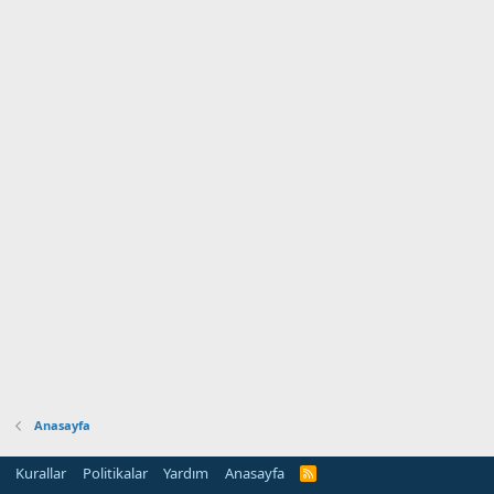
Anasayfa
Kurallar
Politikalar
Yardım
Anasayfa
R
S