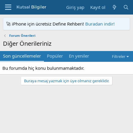
Giriş yap
Kayıt ol
🚀 iPhone için ücretsiz Define Rehberi!
Buradan indir!
Forum Önerileri
Diğer Önerileriniz
Son güncellemeler
Popüler
En yeniler
Filtreler
Bu forumda hiç konu bulunmamaktadır.
Buraya mesaj yazmak için üye olmanız gereklidir.