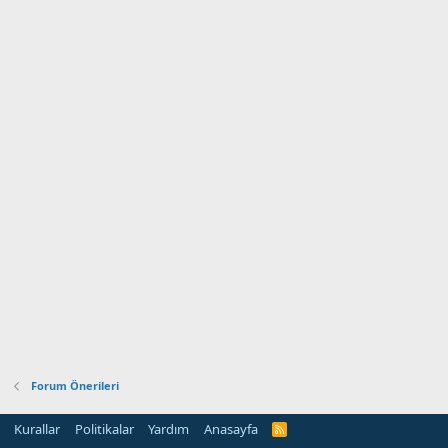
Forum Önerileri
Kurallar
Politikalar
Yardım
Anasayfa
R
S